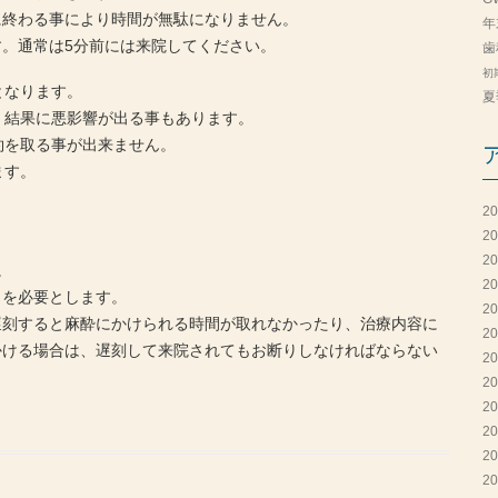
に終わる事により時間が無駄になりません。
年
。通常は5分前には来院してください。
歯
初
となります。
夏
、結果に悪影響が出る事もあります。
約を取る事が出来ません。
ます。
2
2
2
。
2
力を必要とします。
2
遅刻すると麻酔にかけられる時間が取れなかったり、治療内容に
2
かける場合は、遅刻して来院されてもお断りしなければならない
2
2
2
2
2
2