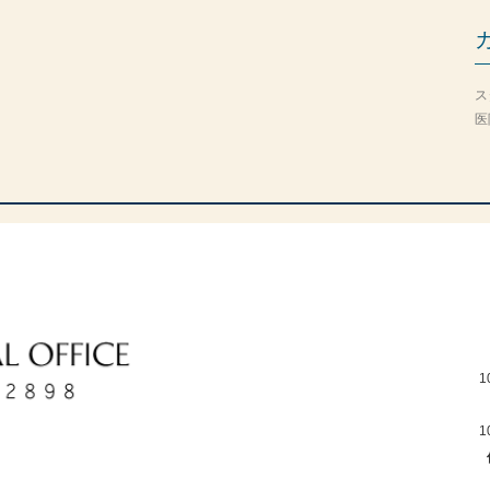
ス
医
1
1