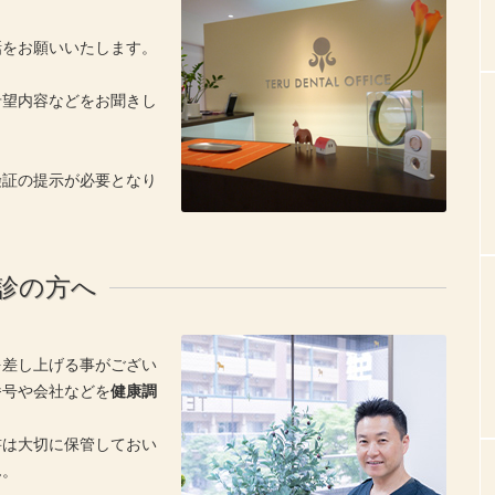
話をお願いいたします。
希望内容などをお聞きし
険証の提示が必要となり
診の方へ
を差し上げる事がござい
番号や会社などを
健康調
書は大切に保管しておい
ん。