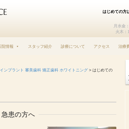
はじめての方
月水金：1
火木：10
コ
ン
医院情報
スタッフ紹介
診療について
アクセス
治療
テ
ン
ツ
へ
| インプラント 審美歯科 矯正歯科 ホワイトニング
>
はじめての
ス
キ
ッ
プ
・急患の方へ