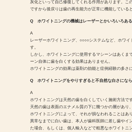
灰化といって自己修復してくれる作用があります。こ
ですから後戻りは歯の再生能力が正常に機能している
Q ホワイトニングの機械はレーザーとかいろいろあ
A
レーザーホワイトニング、○○○○システムなど、ホワ
す。
しかし、ホワイトニングに使用するマシーンはあくまで
ーン自体に歯を白くする効果はありません。
ホワイトニングの効果は薬剤の効能と症例経験の多さ
Q ホワイトニングをやりすぎると不自然な白さにな
A
ホワイトニングは天然の歯を白くしていく施術方法で
天然の歯は表面のエナメル質の下に幾つかの層があり
ホワイトニングによって、それが損なわれることはあ
異常なまでに白い歯は、本人が歯科医師に差し歯やイ
た場合、もしくは、個人輸入などで粗悪なホワイトニ