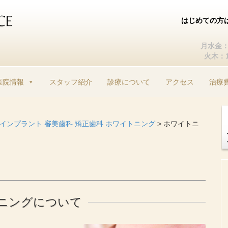
はじめての方
月水金：1
火木：10
コ
ン
医院情報
スタッフ紹介
診療について
アクセス
治療
テ
ン
ツ
へ
| インプラント 審美歯科 矯正歯科 ホワイトニング
>
ホワイトニ
ス
キ
ッ
プ
ニングについて