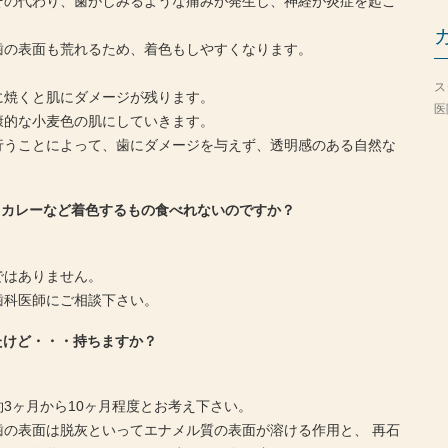
その代わり、歯がしみるような痛みが発生し、神経が炎症を起こ
歯の表面も荒れるため、着色もしやすくなります。
ス
に焼くと肌にダメージが残ります。
医
康的な小麦色の肌にしていきます。
行うことによって、歯にダメージを与えず、透明感のある自然な
、カレーなど着色するもの食べれないのですか？
ではありません。
歯科医師にご相談下さい。
たけど・・・持ちますか？
3ヶ月から10ヶ月程度とお考え下さい。
の表面は脱灰といってエナメル質の表面が溶ける作用と、 再石