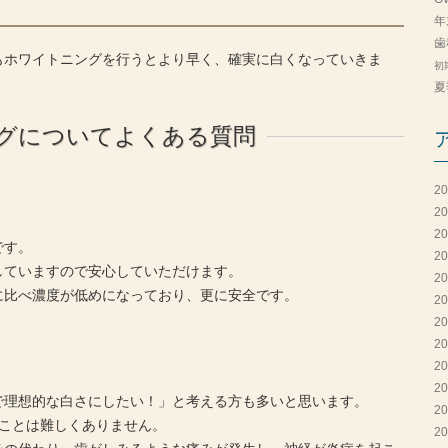
年
歯
もホワイトニングを行うとより早く、確実に白くなっていきま
初
夏
グについてよくある質問
2
2
2
です。
2
していますので安心していただけます。
2
に比べ濃度が低めになっており、更に安全です。
2
2
2
2
2
で理想的な白さにしたい！」と考える方も多いと思います。
2
ことは難しくありません。
2