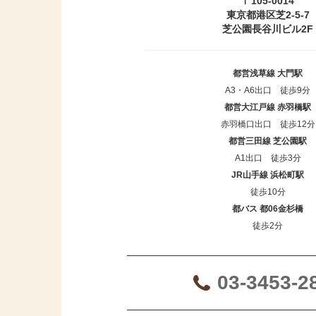
〒105-0014
東京都港区芝2-5-7
芝公園長谷川ビル2F
都営浅草線 大門駅
A3・A6出口 徒歩9分
都営大江戸線 赤羽橋駅
赤羽橋口出口 徒歩12分
都営三田線 芝公園駅
A1出口 徒歩3分
JR山手線 浜松町駅
徒歩10分
都バス 都06金杉橋
徒歩2分
03-3453-2