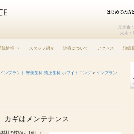
はじめての方
月水金：1
火木：10
コ
ン
医院情報
スタッフ紹介
診療について
アクセス
治療
テ
ン
ツ
へ
| インプラント 審美歯科 矯正歯科 ホワイトニング
>
インプラン
ス
キ
ッ
プ
％ カギはメンテナンス
の材料の技術は目覚しく