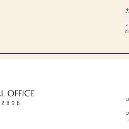
ス
医
1
1